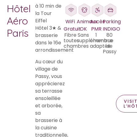
Hôtel
à 10 min de
la Tour
Aéro
Eiffel
WiFi
Animaux
Accès
Parking
Hôtel 3★ &
Gratuit
OK
PMR
INDIGO
Paris
Fibre
Sans
1
80
brasserie
toutes
supplément
chambre
rue
dans le 16e
chambres
adaptée
de
arrondissement
Passy
Au cœur du
village de
Passy, vous
apprécierez
sa terrasse
ensoleillée
VISI
et arborée,
L’HÔ
sa
brasserie à
la cuisine
traditionnelle,