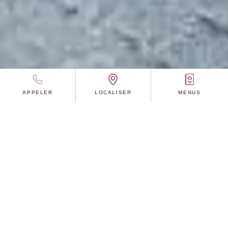
Foire aux questions
APPELER
LOCALISER
MENUS
Vous trouverez ici les réponses aux questions les
plus fréquentes concernant Aero Café Restaurant
Bar.
Pour toute information complémentaire, n’hésitez
pas à
nous contacter
.
Informations